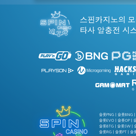
슬롯PNG | 슬롯BNG | 
슬롯EVO | 슬롯OP | 슬
슬롯BTG | 슬롯SW | 
슬롯RG | 슬롯PT | 슬롯