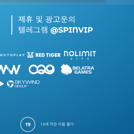
19
19세 미만 이용 불가