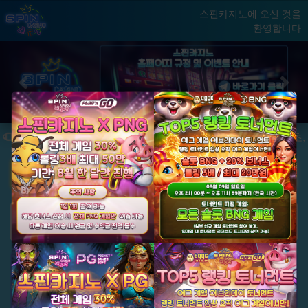
스핀카지노에 오신 것을
환영합니다
홈
게임
빅윈 클럽
닫기
Previous
Next
★ 국내 최초,