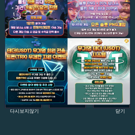
다시보지않기
닫기