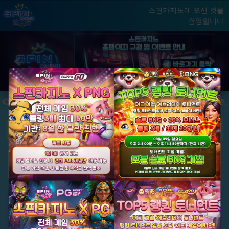
스핀카지노에 오신 것을
환영합니다
홈
게임
빅윈 클럽
닫기
Previous
Next
★ 국내 최초,