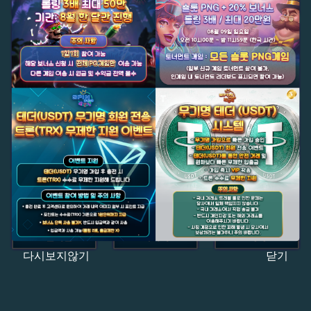
다시보지않기
닫기