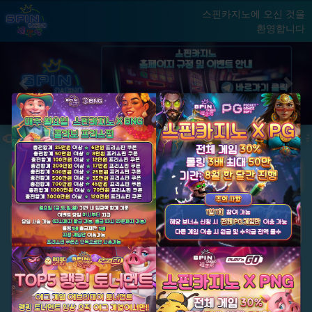
스핀카지노에 오신 것을
환영합니다
홈
게임
빅윈 클럽
닫기
Previous
Next
★ 국내 최초, 