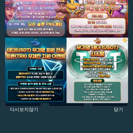
다시보지않기
닫기