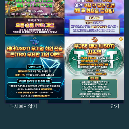
다시보지않기
닫기