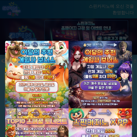
스핀카지노에 오신 것을
환영합니다
홈
게임
빅윈 클럽
닫기
Previous
Next
★ 국내 최