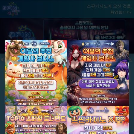
스핀카지노에 오신 것을
환영합니다
홈
게임
빅윈 클럽
닫기
Previous
Next
★ 국내 최초,