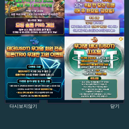
다시보지않기
닫기