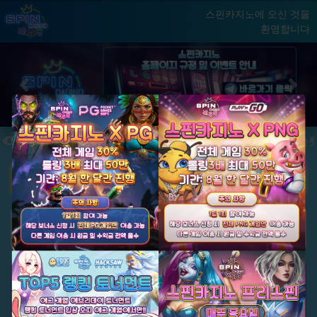
스핀카지노에 오신 것을
환영합니다
홈
게임
빅윈 클럽
닫기
Previous
Next
★ 국내 최초, 국내 슬롯