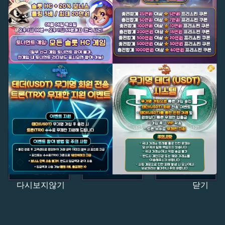
다시보지않기
닫기