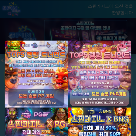
스핀카지노에 오신 것을
환영합니다
홈
게임
빅윈 클럽
닫기
Previous
Next
★ 국내 최초