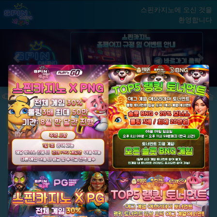
스핀카지노에 오신 것을
환영합니다
홈
게임
빅윈 클럽
닫기
Previous
Next
★ 국내 최초, 국내 슬