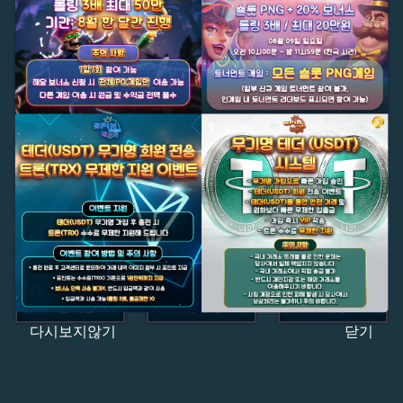
다시보지않기
닫기