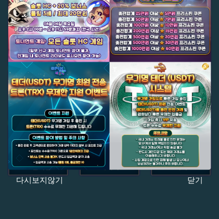
다시보지않기
닫기