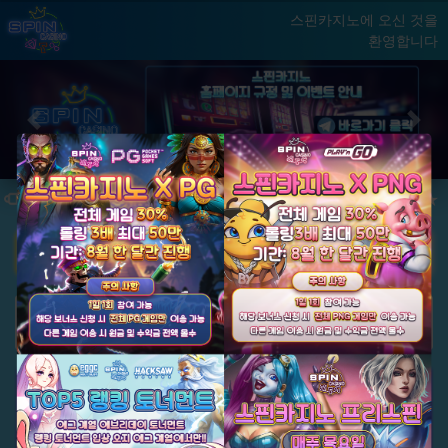
스핀카지노에 오신 것을
환영합니다
홈
게임
빅윈 클럽
닫기
Previous
Next
★ 