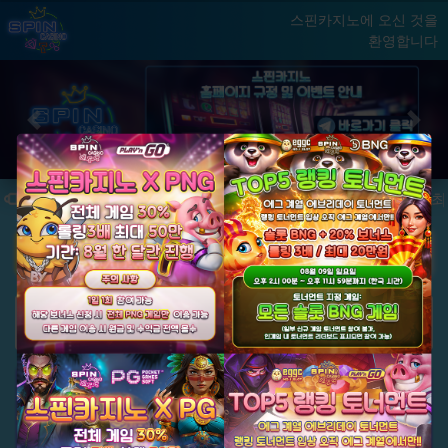
스핀카지노에 오신 것을
환영합니다
홈
게임
빅윈 클럽
닫기
Previous
Next
★ 국내 최