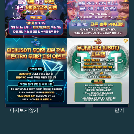
다시보지않기
닫기