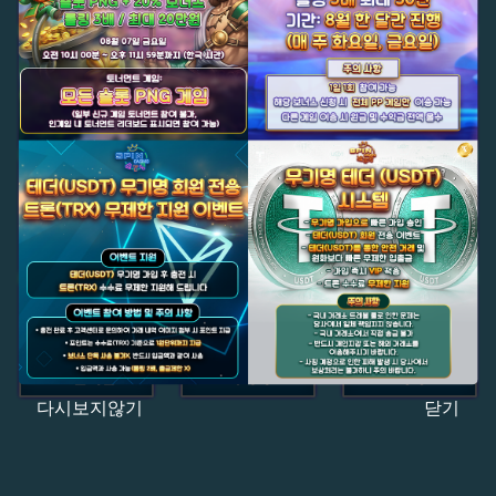
다시보지않기
닫기