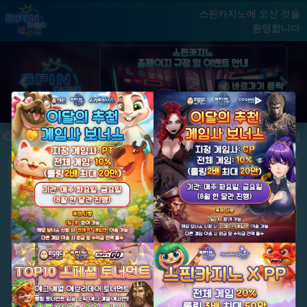
스핀카지노에 오신 것을
환영합니다
홈
게임
빅윈 클럽
닫기
Previous
Next
★ 국내 최초, 국내 슬롯 1등 에그계열 