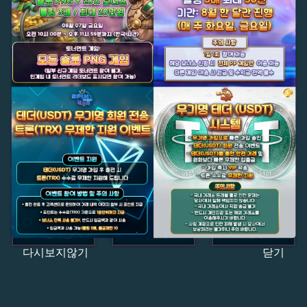
다시보지않기
닫기