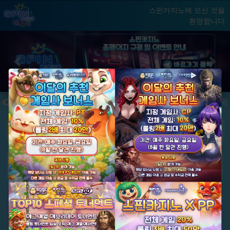
스핀카지노에 오신 것을
환영합니다
홈
게임
빅윈 클럽
닫기
Previous
Next
★ 국내 최초, 국