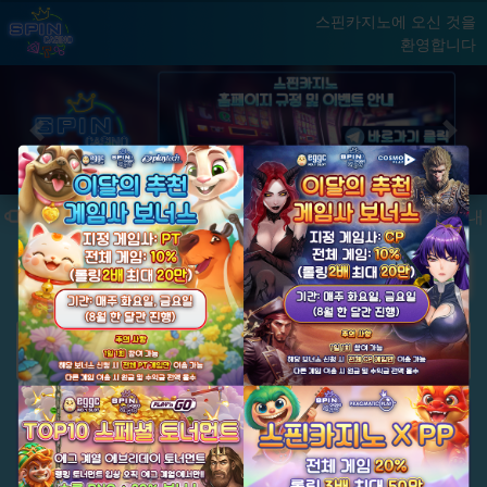
스핀카지노에 오신 것을
환영합니다
홈
게임
빅윈 클럽
닫기
Previous
Next
★ 국내 최초, 국내