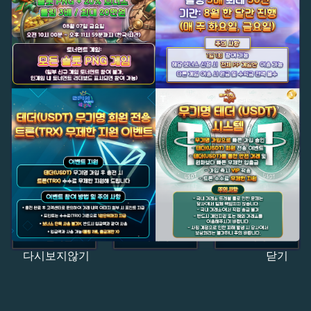
다시보지않기
닫기