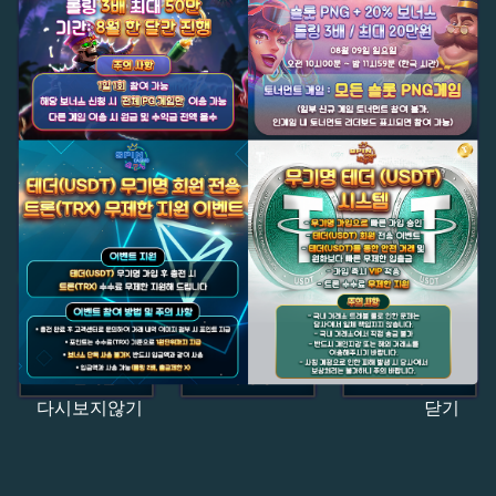
다시보지않기
닫기