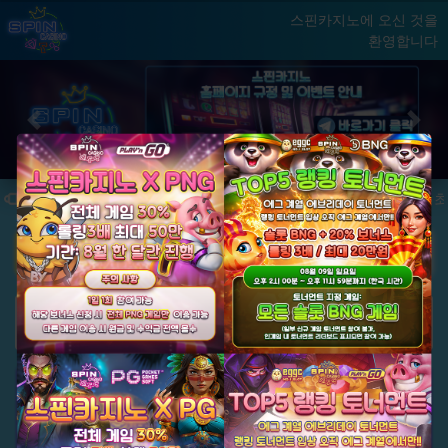
스핀카지노에 오신 것을
환영합니다
홈
게임
빅윈 클럽
닫기
Previous
Next
★ 국내 최