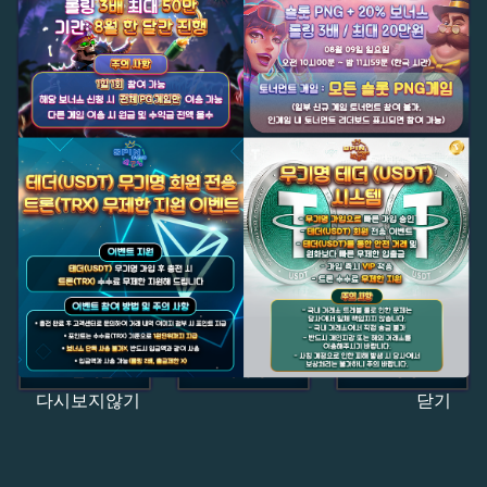
다시보지않기
닫기