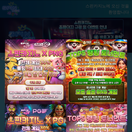
스핀카지노에 오신 것을
환영합니다
홈
게임
빅윈 클럽
닫기
Previous
Next
★ 국내 최초