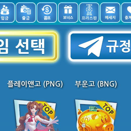
플레이앤고 (PNG)
부운고 (BNG)