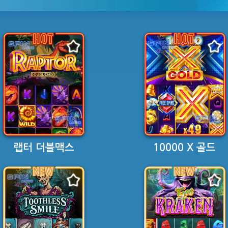
랩터 더블맥스
10000 X 골드