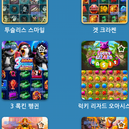
투슬리스 스마일
겟 크라켄
3 록킨 펭귄
럭키 리자드 오아시