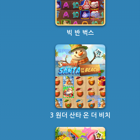
빅 반 벅스
3 원더 산타 온 더 비치