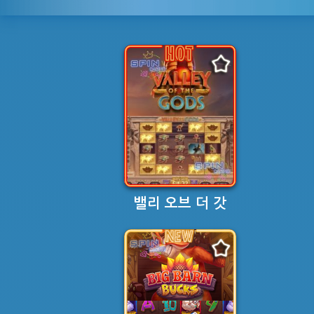
밸리 오브 더 갓