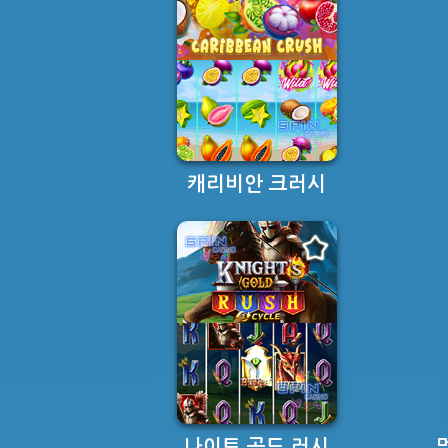
캐리비안 크러시
나이트 골드 러시