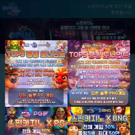
스핀카지노에 오신 것을
환영합니다
홈
게임
빅윈 클럽
닫기
Previous
Next
★ 국내 최초, 국내 슬