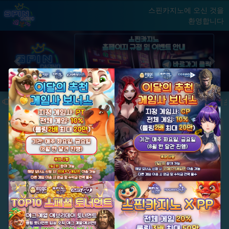
스핀카지노에 오신 것을
환영합니다
홈
게임
빅윈 클럽
닫기
Previous
Next
★ 국내 최초