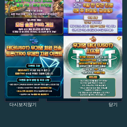
다시보지않기
닫기